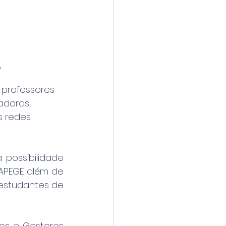
o
 professores 
adoras, 
 redes 
 possibilidade 
APEGE além de 
estudantes de 
os e Gestores 