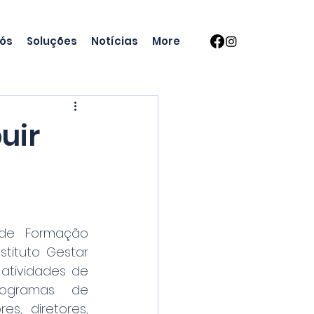
nós
Soluções
Notícias
More
uir
 de Formação 
tituto Gestar 
tividades de 
ogramas de 
, diretores, 