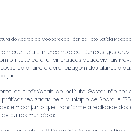
atura do Acordo de Cooperação Técnica. Foto: Letícia Maced
 com que haja o intercâmbio de técnicos, gestores,
m o intuito de difundir práticas educacionais inov
cesso de ensino e aprendizagem dos alunos e das
cação.
to os profissionais do Instituto Gestar irão ter a
ráticas realizadas pelo Município de Sobral e ESF
ades em conjunto que transforme a realidade dos 
 de outros municípios.
teceu durante o 1º Seminário Alagoano de Prefeit