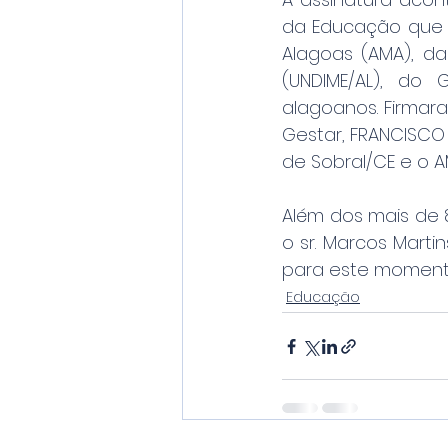
da Educação que 
Alagoas (AMA), da
(UNDIME/AL), do
alagoanos. Firmaram
Gestar, ️FRANCISCO
de Sobral/CE e o ️
Além dos mais de 
o sr. Marcos Marti
para este momento 
Educação