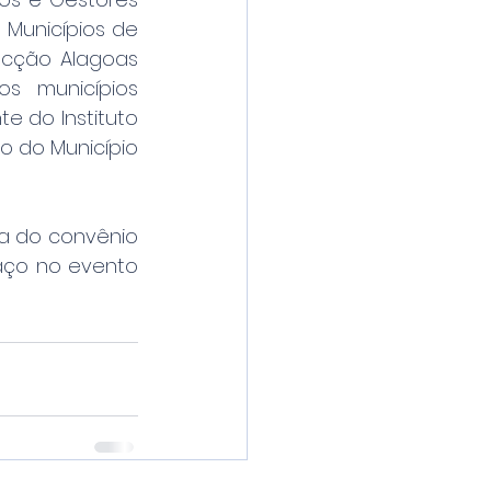
unicípios de 
ecção Alagoas 
 municípios 
e do Instituto 
 do Município 
a do convênio 
aço no evento 