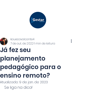
kauecavalcante4
7 de out. de 2022
1 min de leitura
Já fez seu
planejamento
pedagógico para o
ensino remoto?
Atualizado:
9 de jan. de 2023
Se liga na dica!